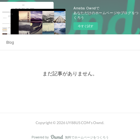
Ameba Owndで
あなただけのホームページやブログをつ
くろう
今すぐ試す
Blog
まだ記事がありません。
Copyright ©
2026
UY88US COM's Ownd
.
Powered by
無料でホームページをつくろう
AmebaOwnd